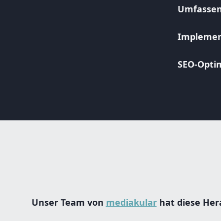
Umfassen
Implemen
SEO-Opti
Unser Team von
mediakular
hat diese He