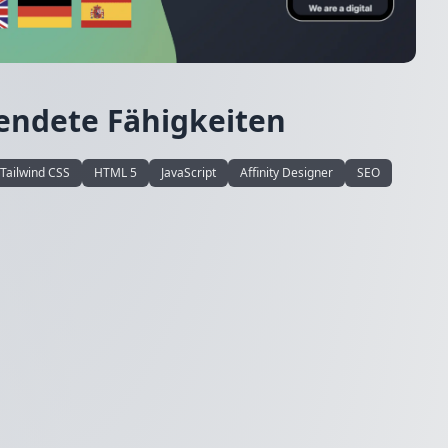
endete Fähigkeiten
Tailwind CSS
HTML 5
JavaScript
Affinity Designer
SEO